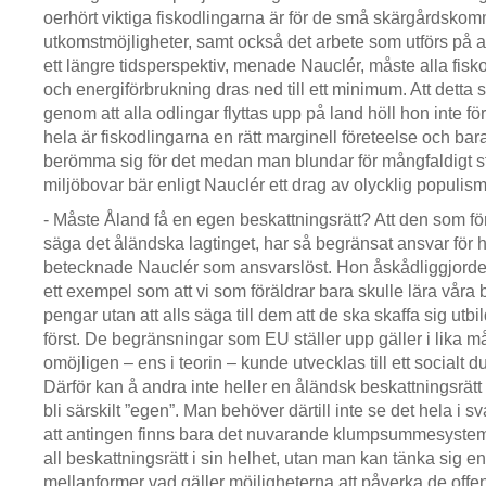
oerhört viktiga fiskodlingarna är för de små skärgårdsk
utkomstmöjligheter, samt också det arbete som utförs på att
ett längre tidsperspektiv, menade Nauclér, måste alla fis
och energiförbrukning dras ned till ett minimum. Att detta s
genom att alla odlingar flyttas upp på land höll hon inte för r
hela är fiskodlingarna en rätt marginell företeelse och ba
berömma sig för det medan man blundar för mångfaldigt st
miljöbovar bär enligt Nauclér ett drag av olycklig populism
- Måste Åland få en egen beskattningsrätt? Att den som för
säga det åländska lagtinget, har så begränsat ansvar för 
betecknade Nauclér som ansvarslöst. Hon åskådliggjorde
ett exempel som att vi som föräldrar bara skulle lära våra
pengar utan att alls säga till dem att de ska skaffa sig utb
först. De begränsningar som EU ställer upp gäller i lika m
omöjligen – ens i teorin – kunde utvecklas till ett socialt 
Därför kan å andra inte heller en åländsk beskattningsrätt i
bli särskilt ”egen”. Man behöver därtill inte se det hela i svar
att antingen finns bara det nuvarande klumpsummesysteme
all beskattningsrätt i sin helhet, utan man kan tänka sig e
mellanformer vad gäller möjligheterna att påverka de offe