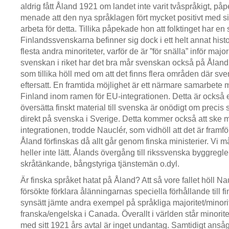
aldrig fått Åland 1921 om landet inte varit tvåspråkigt, p
menade att den nya språklagen fört mycket positivt med s
arbeta för detta. Tillika påpekade hon att folktinget har en 
Finlandssvenskarna befinner sig dock i ett helt annat hist
flesta andra minoriteter, varför de är ”för snälla” inför major
svenskan i riket har det bra mår svenskan också på Ålan
som tillika höll med om att det finns flera områden där sve
eftersatt. En framtida möjlighet är ett närmare samarbete
Finland inom ramen för EU-integrationen. Detta är också 
översätta finskt material till svenska är onödigt om precis
direkt på svenska i Sverige. Detta kommer också att ske
integrationen, trodde Nauclér, som vidhöll att det är fram
Åland förfinskas då allt går genom finska ministerier. Vi må
heller inte lätt. Ålands övergång till rikssvenska byggregler
skråtänkande, bångstyriga tjänstemän o.dyl.
Är finska språket hatat på Åland? Att så vore fallet höll N
försökte förklara ålänningarnas speciella förhållande till f
synsätt jämte andra exempel på språkliga majoritet/minori
franska/engelska i Canada. Överallt i världen står minorite
med sitt 1921 års avtal är inget undantag. Samtidigt ansågs