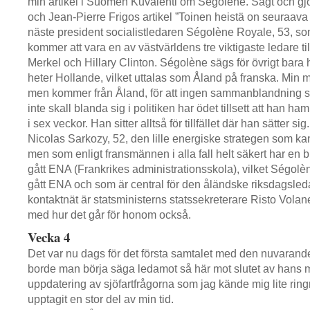
min artikel i Suomen Kuvalehti om Ségolène. Sagt och gjo
och Jean-Pierre Frigos artikel ”Toinen heistä on seuraava p
näste president socialistledaren Ségolène Royale, 53, s
kommer att vara en av västvärldens tre viktigaste ledare
Merkel och Hillary Clinton. Ségolène sägs för övrigt bara 
heter Hollande, vilket uttalas som Åland på franska. Min m
men kommer från Åland, för att ingen sammanblandning ska
inte skall blanda sig i politiken har ödet tillsett att han ha
i sex veckor. Han sitter alltså för tillfället där han sätter 
Nicolas Sarkozy, 52, den lille energiske strategen som kans
men som enligt fransmännen i alla fall helt säkert har en b
gått ENA (Frankrikes administrationsskola), vilket Ségol
gått ENA och som är central för den åländske riksdagsle
kontaktnät är statsministerns statssekreterare Risto Volanen
med hur det går för honom också.
Vecka 4
Det var nu dags för det första samtalet med den nuvarand
borde man börja säga ledamot så här mot slutet av hans
uppdatering av sjöfartfrågorna som jag kände mig lite ringro
upptagit en stor del av min tid.