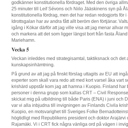
godkänner konstitutionella fördraget. Med den övriga all
25 minuter till Leif Sévons och Niilo Jääskinens syn på Å
konstitutionella fördrag, men det har redan redogjorts för 
Idrottsgalan har av andra fått allt beröm den förtjänar. Val
igång i Kökar därför att jag ville visa att jag menar allva
och markera att det som ligger längst bort från fasta Åland 
Mariehamn.
Vecka 5
Veckan inleddes med strategisamtal, taktiksnack och det al
kunskapsinhämtning.
På grund av att jag på finskt förslag uttagits av EU att ing
experter som skall vara redo att med kort varsel åka vart s
krishärd uppstår kom jag att hamna i Kuopio. Finland har 
personer i denna grupp som kallas CRT – Civil Response
skickat mig på utbildning till både Paris (ENA) i juni och
var vi alla inbjudna till invigningen av Finlands Civila kri
Kuopio, en motsvarighet till Sveriges Folke Bernadotteinst
högtidligt med Republikens president och doktor Arajärvi 
Rajamäki. Vi i CRT fick några vänliga ord på vägen i invi