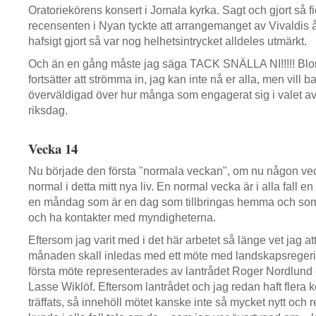
Oratoriekörens konsert i Jomala kyrka. Sagt och gjort så f
recensenten i Nyan tyckte att arrangemanget av Vivaldis år
hafsigt gjort så var nog helhetsintrycket alldeles utmärkt.
Och än en gång måste jag säga TACK SNÄLLA NI!!!!! Blom
fortsätter att strömma in, jag kan inte nå er alla, men vill b
överväldigad över hur många som engagerat sig i valet av 
riksdag.
Vecka 14
Nu började den första "normala veckan", om nu någon v
normal i detta mitt nya liv. En normal vecka är i alla fall
en måndag som är en dag som tillbringas hemma och som 
och ha kontakter med myndigheterna.
Eftersom jag varit med i det här arbetet så länge vet jag at
månaden skall inledas med ett möte med landskapsregeri
första möte representerades av lantrådet Roger Nordlund 
Lasse Wiklöf. Eftersom lantrådet och jag redan haft flera 
träffats, så innehöll mötet kanske inte så mycket nytt och