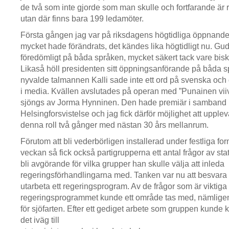
de två som inte gjorde som man skulle och fortfarande är ri
utan där finns bara 199 ledamöter.
Första gången jag var på riksdagens högtidliga öppnande
mycket hade förändrats, det kändes lika högtidligt nu. Gud
föredömligt på båda språken, mycket säkert tack vare bisk
Likaså höll presidenten sitt öppningsanförande på båda 
nyvalde talmannen Kalli sade inte ett ord på svenska o
i media. Kvällen avslutades på operan med ”Punainen vii
sjöngs av Jorma Hynninen. Den hade premiär i samband 
Helsingforsvistelse och jag fick därför möjlighet att uppl
denna roll två gånger med nästan 30 års mellanrum.
Förutom att bli vederbörligen installerad under festliga fo
veckan så fick också partigrupperna ett antal frågor av st
bli avgörande för vilka grupper han skulle välja att inleda
regeringsförhandlingarna med. Tanken var nu att besvara 
utarbeta ett regeringsprogram. Av de frågor som är viktiga f
regeringsprogrammet kunde ett område tas med, nämligen
för sjöfarten. Efter ett gediget arbete som gruppen kunde 
det iväg till