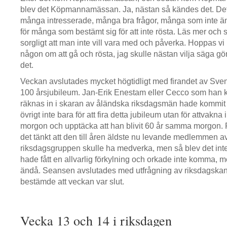
blev det Köpmannamässan. Ja, nästan så kändes det. De
många intresserade, många bra frågor, många som inte än
för många som bestämt sig för att inte rösta. Läs mer och
sorgligt att man inte vill vara med och påverka. Hoppas v
någon om att gå och rösta, jag skulle nästan vilja säga gör
det.
Veckan avslutades mycket högtidligt med firandet av Sv
100 årsjubileum. Jan-Erik Enestam eller Cecco som han kal
räknas in i skaran av åländska riksdagsmän hade kommit t
övrigt inte bara för att fira detta jubileum utan för attvakn
morgon och upptäcka att han blivit 60 år samma morgon. På
det tänkt att den till åren äldste nu levande medlemmen 
riksdagsgruppen skulle ha medverka, men så blev det in
hade fått en allvarlig förkylning och orkade inte komm
ändå. Seansen avslutades med utfrågning av riksdagskan
bestämde att veckan var slut.
Vecka 13 och 14 i riksdagen