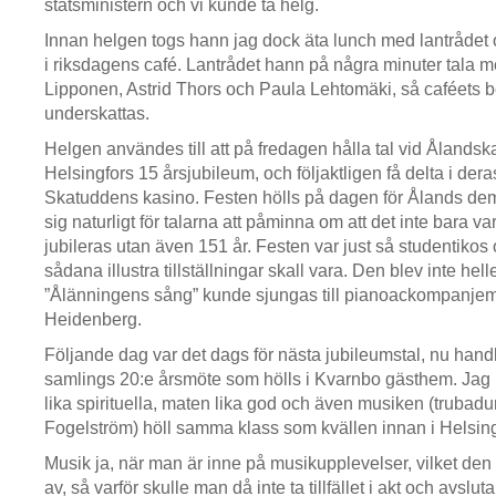
statsministern och vi kunde ta helg.
Innan helgen togs hann jag dock äta lunch med lantrådet
i riksdagens café. Lantrådet hann på några minuter tala
Lipponen, Astrid Thors och Paula Lehtomäki, så caféets be
underskattas.
Helgen användes till att på fredagen hålla tal vid Ålandsk
Helsingfors 15 årsjubileum, och följaktligen få delta i der
Skatuddens kasino. Festen hölls på dagen för Ålands demil
sig naturligt för talarna att påminna om att det inte bara va
jubileras utan även 151 år. Festen var just så studentikos 
sådana illustra tillställningar skall vara. Den blev inte hell
”Ålänningens sång” kunde sjungas till pianoackompanje
Heidenberg.
Följande dag var det dags för nästa jubileumstal, nu ha
samlings 20:e årsmöte som hölls i Kvarnbo gästhem. Jag m
lika spirituella, maten lika god och även musiken (trubad
Fogelström) höll samma klass som kvällen innan i Helsing
Musik ja, när man är inne på musikupplevelser, vilket den h
av, så varför skulle man då inte ta tillfället i akt och avslu