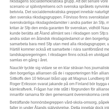
riksdagens socialdemokratiska grupp. Att det senare vore 
scenario ur självstyrelsens och svenska språkets synvinkel 
betvivla. Det socialdemokratiska greppet innebär naturligtv
den svenska riksdagsgruppen. Förvisso finns svensktala
svenskvänliga riksdagsledamöter i andra partier än Sfp, m
kritan är Sfp den enda garanten för svenskan, vidhöll Nauc
kunde berätta att Åland allmänt ses i riksdagen som Sfp:s
andra sidan en åländsk riksdagsledamot ur den borgerliga
samarbeta bara med Sfp utan med alla riksdagsgrupper, u
Härtill kommer också ett samarbete i nära samförstånd m
landskapsregeringen. I riksdagen finns också en utvidga
samlas en gång i året.
Nauclér tyckte sig vidare se en klar strävan hos journalister
den borgerliga alliansen då de i rapporteringen från allianse
Sittkoffs den 10 februari blåst upp att Magnus Lundberg til
Roger Eriksson svarat jakande på om Finland bör bygga et
kärnkraftverk. Frågan har inte stått i förgrunden för allians
innanför ramarna för den gemensamt överenskomna centr
Beträffande honnörsbegreppen vård-skola-omsorg, påpek
faller in under Ålands självstyrelse. Detta innebär dock in