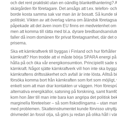
och det rent praktiskt utan en oändlig blanketthantering? Al
skärgården för företagare. Det ansågs att t.ex. telefon- o
borde kosta samma sak var man än är bosatt. Så kunde s
politiskt. Vikten av att överlag värna om åländsk företags
påpekade att det även inom EU finns en medvetenhet om
men att komma till rätta med bl.a. dyrare bredbandsanslutn
faller då inom domänen för privat företagsamhet, där det of
priserna.
Ska ett kärnkraftverk till byggas i Finland och hur förhåller
kärnkraft? Hon trodde att vi måste börja SPARA energi på ri
hålla på och öka vår energikonsumtion. Principiellt sade 
kärnkraft. Något sjätte kärnkraftverk vill hon inte ska byg
kärnkraftens driftssäkerhet och avfall är inte lösta. Alltså
försöka komma bort från kärnkraften som fort som möjligt, v
enkelt som att man drar kontakten ur väggen. Hon förespr
alternativa energikällor, satsning på forskning, samt framf
kom hon åter till man inte bara kan angripa det politisk b
marginella företeelser – så som fiskodlingarna – utan man 
med problemen. Skatteinstrumentet kunde förvisso utnyttja
drivmedel än fossil olja, så görs ju redan på olika håll i vä