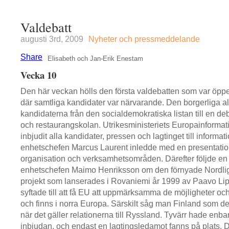
Valdebatt
augusti 3rd, 2009
Nyheter och pressmeddelande
Share
Elisabeth och Jan-Erik Enestam
Vecka 10
Den här veckan hölls den första valdebatten som var öpp
där samtliga kandidater var närvarande. Den borgerliga al
kandidaterna från den socialdemokratiska listan till en deba
och restaurangskolan. Utrikesministeriets Europainforma
inbjudit alla kandidater, pressen och lagtinget till informa
enhetschefen Marcus Laurent inledde med en presentation
organisation och verksamhetsområden. Därefter följde en
enhetschefen Maimo Henriksson om den förnyade Nordlig
projekt som lanserades i Rovaniemi år 1999 av Paavo Li
syftade till att få EU att uppmärksamma de möjligheter o
och finns i norra Europa. Särskilt såg man Finland som d
när det gäller relationerna till Ryssland. Tyvärr hade enba
inbjudan, och endast en lagtingsledamot fanns på plats. D