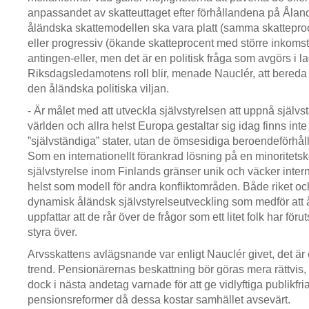
anpassandet av skatteuttaget efter förhållandena på Åla
åländska skattemodellen ska vara platt (samma skattepro
eller progressiv (ökande skatteprocent med större inkomst)
antingen-eller, men det är en politisk fråga som avgörs i l
Riksdagsledamotens roll blir, menade Nauclér, att bereda 
den åländska politiska viljan.
- Är målet med att utveckla självstyrelsen att uppnå själ
världen och allra helst Europa gestaltar sig idag finns inte
”självständiga” stater, utan de ömsesidiga beroendeförhål
Som en internationellt förankrad lösning på en minoritetsk
självstyrelse inom Finlands gränser unik och väcker interna
helst som modell för andra konfliktområden. Både riket o
dynamisk åländsk självstyrelseutveckling som medför att 
uppfattar att de rår över de frågor som ett litet folk har förut
styra över.
Arvsskattens avlägsnande var enligt Nauclér givet, det ä
trend. Pensionärernas beskattning bör göras mera rättvis,
dock i nästa andetag varnade för att ge vidlyftiga publikfr
pensionsreformer då dessa kostar samhället avsevärt.