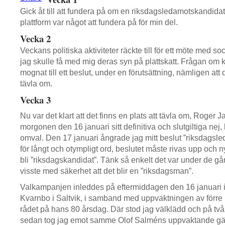
Gick åt till att fundera på om en riksdagsledamotskandidat
plattform var något att fundera på för min del.
Vecka 2
Veckans politiska aktiviteter räckte till för ett möte med so
jag skulle få med mig deras syn på plattskatt. Frågan om
mognat till ett beslut, under en förutsättning, nämligen att 
tävla om.
Vecka 3
Nu var det klart att det finns en plats att tävla om, Roge
morgonen den 16 januari sitt definitiva och slutgiltiga nej, 
omval. Den 17 januari ångrade jag mitt beslut ”riksdagsle
för långt och otympligt ord, beslutet måste rivas upp och nyt
bli ”riksdagskandidat”. Tänk så enkelt det var under de 
visste med säkerhet att det blir en ”riksdagsman”.
Valkampanjen inleddes på eftermiddagen den 16 januari i
Kvarnbo i Saltvik, i samband med uppvaktningen av förre 
rådet på hans 80 årsdag. Där stod jag välklädd och på två
sedan tog jag emot samme Olof Salméns uppvaktande gä