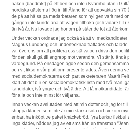
naken (baddräkt) på ett ben och inte i Kvarnbo utan i Gu
nordiska gästerna flög in till Åland för att uppvakta sin 7
de på att hälsa på medarbetaren som nyligen varit med om
gången inte kunde ana att vägen tillbaka (och vidare till r
än två år. Nu lovade jag honom på stående fot att återk
Under veckan ordnade jag också så att vi medkandidater
Magnus Lundberg och undertecknad träffades och talade 
var överens om att profilera oss själva och driva den politik 
för den skull gå till angrepp mot varandra. Vi står ju än
värdegrund. På onsdagen ägde sedan den gemensamma 
och vi, liksom vår plattform presenterades. Även denna ve
med socialdemokraterna och partisekreteraren Maarit Felt
klart att det blir en socialdemokratisk lista med två manlig
kandidater, två yngre och två äldre. Att få motkandidater är
för alla och inte minst för väljarna.
Innan veckan avslutades med att min dotter och jag for till
shoppa kläder, som inte är min starka sida och vi kom mycke
enbart ha inköpt tre paket knäckebröd, fyra burkar fiskbull
inga kläder, nåddes jag av ett sms från en fransman ”Jean-