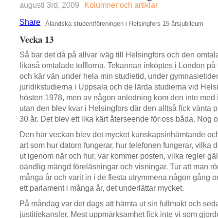
augusti 3rd, 2009
Kolumner och artiklar
Share
Ålandska studentföreningen i Helsingfors 15 årsjubileum
Vecka 13
Så bar det då på allvar iväg till Helsingfors och den omt
likaså omtalade tofflorna. Tekannan inköptes i London på 
och kär vän under hela min studietid, under gymnasietiden
juridikstudierna i Uppsala och de lärda studierna vid Helsi
hösten 1978, men av någon anledning kom den inte med i f
utan den blev kvar i Helsingfors där den alltså fick vänta 
30 år. Det blev ett lika kärt återseende för oss båda. Nog 
Den här veckan blev det mycket kunskapsinhämtande och
art som hur datorn fungerar, hur telefonen fungerar, vilka
ut igenom när och hur, var kommer posten, vilka regler gä
oändlig mängd föreläsningar och visningar. Tur att man rört
många år och varit in i de flesta utrymmena någon gång och
ett parlament i många år, det underlättar mycket.
På måndag var det dags att hämta ut sin fullmakt och sed
justitiekansler. Mest uppmärksamhet fick inte vi som gjor