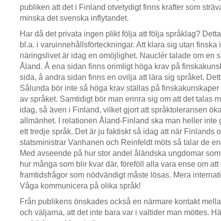
publiken att det i Finland otvetydigt finns krafter som strävar
minska det svenska inflytandet.
Har då det privata ingen plikt följa att följa språklag? Dett
bl.a. i varuinnehållsförteckningar. Att klara sig utan finska 
näringslivet är idag en omöjlighet. Nauclér talade om en sp
Åland. Å ena sidan finns orimligt höga krav på finskakuns
sida, å andra sidan finns en ovilja att lära sig språket. Det
Sålunda bör inte så höga krav ställas på finskakunskaper m
av språket. Samtidigt bör man erinra sig om att det talas
idag, så även i Finland, vilket gjort att språktoleransen ökat
allmänhet. I relationen Åland-Finland ska man heller int
ett tredje språk. Det är ju faktiskt så idag att när Finlands
statsministrar Vanhanen och Reinfeldt möts så talar de e
Med avseende på hur stor andel åländska ungdomar som s
hur många som blir kvar där, föreföll alla vara ense om att 
framtidsfrågor som nödvändigt måste lösas. Mera internati
Våga kommunicera på olika språk!
Från publikens önskades också en närmare kontakt mell
och väljarna, att det inte bara var i valtider man möttes. 