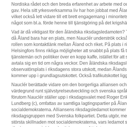
Nordiska rådet och den breda erfarenhet av arbete med oc
gav. Hela sitt yrkesverksamma liv har hon jobbat med Åla
vilket också lett vidare till ett brett engagemang i minoritet
något som bl.a. förde henne till tjänstgöring på det krigs
Vad är då viktigast för den åländska riksdagsledamoten? 
då Åland bara har en plats, men Nauclér underströk ocks
rollen som kontaktlänk mellan Åland och riket. På plats i 
Helsingfors finns rikliga möjligheter att snabbt på plats få 
tjänstemän och politiker över en kopp kaffe, istället för a
avtala sig en tid om några veckor. Den åländska riksdag
observatörsplats i riksdagens stora utskott, medan Ålands 
kommer upp i grundlagsutskottet. Också trafikutskottet lig
Nauclér berättade vidare om den borgerliga alliansen 
värdegrund runt självstyrelseutveckling och svenska språ
förutom Nauclér ställer upp i riksdagsvalet med Roger Er
Lundberg (c), omfattas av samtliga lagtingspartier på Åla
socialdemokraterna. Alliansens riksdagsledamot kommer a
riksdagsgruppen med Svenska folkpartiet. Detta utgör, m
största skillnaden mot socialdemokraterna, vars ledamot s