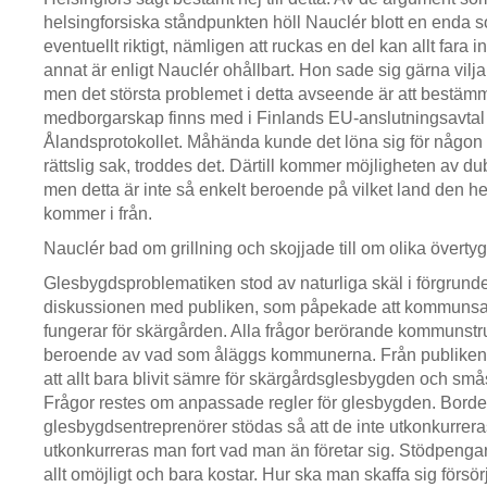
helsingforsiska ståndpunkten höll Nauclér blott en enda so
eventuellt riktigt, nämligen att ruckas en del kan allt fara 
annat är enligt Nauclér ohållbart. Hon sade sig gärna vilja 
men det största problemet i detta avseende är att bestäm
medborgarskap finns med i Finlands EU-anslutningsavtal i
Ålandsprotokollet. Måhända kunde det löna sig för någon f
rättslig sak, troddes det. Därtill kommer möjligheten av 
men detta är inte så enkelt beroende på vilket land den
kommer i från.
Nauclér bad om grillning och skojjade till om olika övertyg
Glesbygdsproblematiken stod av naturliga skäl i förgrun
diskussionen med publiken, som påpekade att kommuns
fungerar för skärgården. Alla frågor berörande kommunstru
beroende av vad som åläggs kommunerna. Från publiken
att allt bara blivit sämre för skärgårdsglesbygden och s
Frågor restes om anpassade regler för glesbygden. Borde
glesbygdsentreprenörer stödas så att de inte utkonkurrera
utkonkurreras man fort vad man än företar sig. Stödpengar 
allt omöjligt och bara kostar. Hur ska man skaffa sig försö