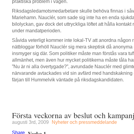
praktiska problem i vägen.
Riksdagsledamotsmedarbetare skulle behöva finnas i såv
Mariehamn. Nauclér, som sade sig inte ha en enda sjukda
bilolyckan, gav dock det uttryckliga löftet att hålla kontak
under mandatperioden.
Såvida veterligt kommer inte lokal-TV att anordna någon r
nätbloggar förhöll Nauclér sig mera skeptisk då anonyma o
insmyger sig där. Som politiker måste man förstås vara tu
allmänhet, men även hur mycket politikerna måste tåla har
”Nu är ni alla övertygade?”, avrundade Nauclér med glimte
närvarande avtackades vid sin avfärd med handskakning o
färjan till Hummelvik väntade på riksdagskandidaten.
Första veckorna av beslut och kampan
augusti 3rd, 2009
Nyheter och pressmeddelande
Vecka 1
Share