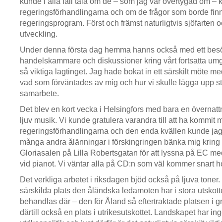
kunde i alla fall tala om de – som jag var övertygad om 
regeringsförhandlingarna och om de frågor som borde finn
regeringsprogram. Först och främst naturligtvis sjöfarten o
utveckling.
Under denna första dag hemma hanns också med ett bes
handelskammare och diskussioner kring vårt fortsatta um
så viktiga lagtinget. Jag hade bokat in ett särskilt möte m
vad som förväntades av mig och hur vi skulle lägga upp stra
samarbete.
Det blev en kort vecka i Helsingfors med bara en övernat
ljuv musik. Vi kunde gratulera varandra till att ha kommit 
regeringsförhandlingarna och den enda kvällen kunde ja
många andra ålänningar i förskingringen bänka mig kring e
Gloriasalen på Lilla Robertsgatan för att lyssna på EC 
vid pianot. Vi väntar alla på CD:n som väl kommer snart h
Det verkliga arbetet i riksdagen bjöd också på ljuva toner.
särskilda plats den åländska ledamoten har i stora utskotte
behandlas där – den för Åland så eftertraktade platsen i g
därtill också en plats i utrikesutskottet. Landskapet har i