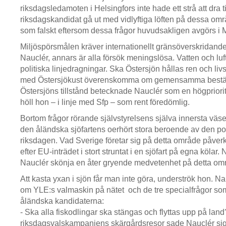
riksdagsledamoten i Helsingfors inte hade ett strå att dra t
riksdagskandidat gå ut med vidlyftiga löften på dessa o
som falskt eftersom dessa frågor huvudsakligen avgörs i
Miljöspörsmålen kräver internationellt gränsöverskridan
Nauclér, annars är alla försök meningslösa. Vatten och luft 
politiska linjedragningar. Ska Östersjön hållas ren och liv
med Östersjökust överenskomma om gemensamma bestäm
Östersjöns tillstånd betecknade Nauclér som en högpriorit
höll hon – i linje med Sfp – som rent föredömlig.
Bortom frågor rörande självstyrelsens själva innersta väs
den åländska sjöfartens oerhört stora beroende av den poli
riksdagen. Vad Sverige företar sig på detta område påver
efter EU-inträdet i stort struntat i en sjöfart på egna kölar.
Nauclér skönja en åter gryende medvetenhet på detta om
Att kasta yxan i sjön får man inte göra, underströk hon. N
om YLE:s valmaskin på nätet och de tre specialfrågor som r
åländska kandidaterna:
- Ska alla fiskodlingar ska stängas och flyttas upp på lan
riksdagsvalskampanjens skärgårdsresor sade Nauclér sig ha