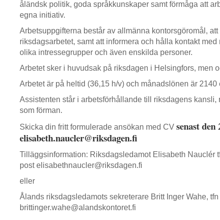
åländsk politik, goda språkkunskaper samt förmåga att arb
egna initiativ.
Arbetsuppgifterna består av allmänna kontorsgöromål, att a
riksdagsarbetet, samt att informera och hålla kontakt med
olika intressegrupper och även enskilda personer.
Arbetet sker i huvudsak på riksdagen i Helsingfors, men 
Arbetet är på heltid (36,15 h/v) och månadslönen är 2140 
Assistenten står i arbetsförhållande till riksdagens kansl
som förman.
senast den 
Skicka din fritt formulerade ansökan med CV
elisabeth.naucler@riksdagen.fi
Tilläggsinformation: Riksdagsledamot Elisabeth Nauclér t
post elisabethnaucler@riksdagen.fi
eller
Ålands riksdagsledamots sekreterare Britt Inger Wahe, tf
brittinger.wahe@alandskontoret.fi