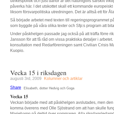
utrikespolitik och just därför är det naturligtvis särskilt vik
påverka här. I det utskottet skall ett kommande europeisk
liksom försvarpolitiska utredningen. Det är alltså ett för Ålan
Så började arbetet med texten till regeringsprogrammet på al
som byggde på våra olika texter och Sfp:s program att bit
Under påskhelgen passade jag också på att träffa förre 
Jansson för att få råd om vissa praktiska detaljer i arbete
konsultation med Redarföreningen samt Civilian Crisis 
Kuopio.
Vecka 15 i riksdagen
augusti 3rd, 2009
Kolumner och artiklar
Share
Elisabeth, dotter Hedvig och Goga
Vecka 15
Veckan började med att påskhelgen avslutades, men den k
komma överens med Olle Sjöstrand om att han skulle fung
Mariehamn på deltid över sommaren. Alla riksdagsledamöter