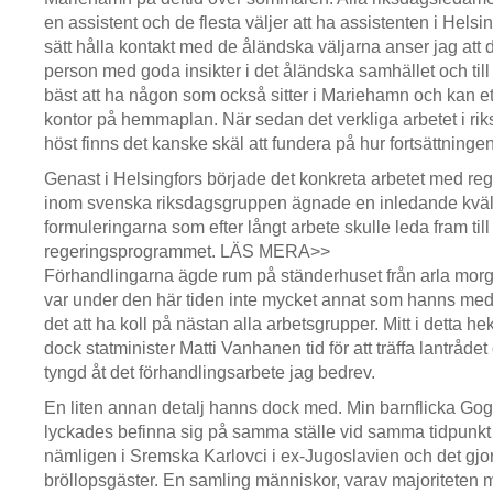
en assistent och de flesta väljer att ha assistenten i Helsin
sätt hålla kontakt med de åländska väljarna anser jag att d
person med goda insikter i det åländska samhället och till
bäst att ha någon som också sitter i Mariehamn och kan e
kontor på hemmaplan. När sedan det verkliga arbetet i r
höst finns det kanske skäl att fundera på hur fortsättningen 
Genast i Helsingfors började det konkreta arbetet med re
inom svenska riksdagsgruppen ägnade en inledande kväll 
formuleringarna som efter långt arbete skulle leda fram till
regeringsprogrammet. LÄS MERA>>
Förhandlingarna ägde rum på ständerhuset från arla morgon
var under den här tiden inte mycket annat som hanns me
det att ha koll på nästan alla arbetsgrupper. Mitt i detta he
dock statminister Matti Vanhanen tid för att träffa lantrådet
tyngd åt det förhandlingsarbete jag bedrev.
En liten annan detalj hanns dock med. Min barnflicka Gog
lyckades befinna sig på samma ställe vid samma tidpunkt 
nämligen i Sremska Karlovci i ex-Jugoslavien och det gjor
bröllopsgäster. En samling människor, varav majoriteten 