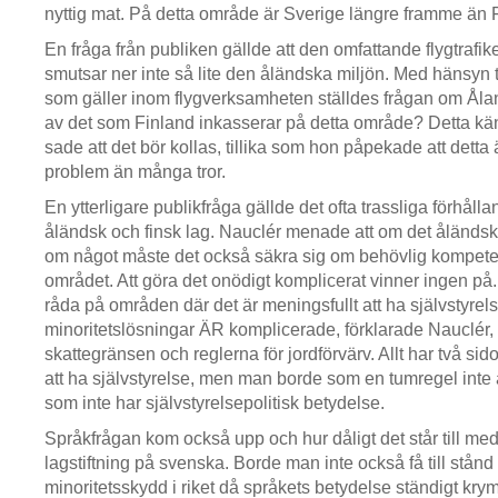
nyttig mat. På detta område är Sverige längre framme än 
En fråga från publiken gällde att den omfattande flygtrafi
smutsar ner inte så lite den åländska miljön. Med hänsyn til
som gäller inom flygverksamheten ställdes frågan om Ålan
av det som Finland inkasserar på detta område? Detta kän
sade att det bör kollas, tillika som hon påpekade att detta ä
problem än många tror.
En ytterligare publikfråga gällde det ofta trassliga förhål
åländsk och finsk lag. Nauclér menade att om det åländska l
om något måste det också säkra sig om behövlig kompete
området. Att göra det onödigt komplicerat vinner ingen på.
råda på områden där det är meningsfullt att ha självstyrels
minoritetslösningar ÄR komplicerade, förklarade Nauclér,
skattegränsen och reglerna för jordförvärv. Allt har två sidor
att ha självstyrelse, men man borde som en tumregel inte ä
som inte har självstyrelsepolitisk betydelse.
Språkfrågan kom också upp och hur dåligt det står till me
lagstiftning på svenska. Borde man inte också få till stånd
minoritetsskydd i riket då språkets betydelse ständigt kr