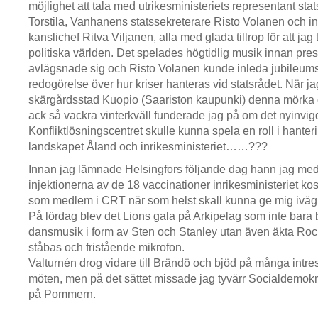
möjlighet att tala med utrikesministeriets representant stat
Torstila, Vanhanens statssekreterare Risto Volanen och in
kanslichef Ritva Viljanen, alla med glada tillrop för att jag t
politiska världen. Det spelades högtidlig musik innan pr
avlägsnade sig och Risto Volanen kunde inleda jubileum
redogörelse över hur kriser hanteras vid statsrådet. När 
skärgårdsstad Kuopio (Saariston kaupunki) denna mörka 
ack så vackra vinterkväll funderade jag på om det nyinvig
Konfliktlösningscentret skulle kunna spela en roll i hante
landskapet Åland och inrikesministeriet……???
Innan jag lämnade Helsingfors följande dag hann jag med 
injektionerna av de 18 vaccinationer inrikesministeriet kost
som medlem i CRT när som helst skall kunna ge mig iväg v
På lördag blev det Lions gala på Arkipelag som inte bara
dansmusik i form av Sten och Stanley utan även äkta Roc
ståbas och fristående mikrofon.
Valturnén drog vidare till Brändö och bjöd på många intr
möten, men på det sättet missade jag tyvärr Socialdemokra
på Pommern.