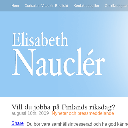
Hem
Curiculum Vitae (in English)
Kontaktuppgifter
Om riksdagsar
Vill du jobba på Finlands riksdag?
augusti 10th, 2009
Nyheter och pressmeddelande
Share
Du bör vara samhällsintresserad och ha god kän