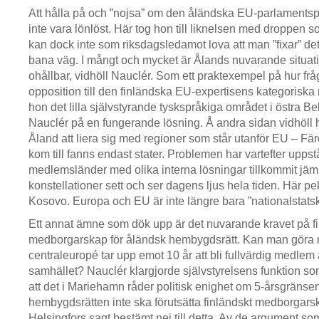
Att hålla på och ”nojsa” om den åländska EU-parlaments
inte vara lönlöst. Här tog hon till liknelsen med droppen 
kan dock inte som riksdagsledamot lova att man ”fixar” d
bana väg. I mångt och mycket är Ålands nuvarande situat
ohållbar, vidhöll Nauclér. Som ett praktexempel på hur frå
opposition till den finländska EU-expertisens kategoriska n
hon det lilla självstyrande tyskspråkiga området i östra Be
Nauclér på en fungerande lösning. Å andra sidan vidhöll ho
Åland att liera sig med regioner som står utanför EU – F
kom till fanns endast stater. Problemen har vartefter uppst
medlemsländer med olika interna lösningar tillkommit jäm
konstellationer sett och ser dagens ljus hela tiden. Här p
Kosovo. Europa och EU är inte längre bara ”nationalstatsk
Ett annat ämne som dök upp är det nuvarande kravet på f
medborgarskap för åländsk hembygdsrätt. Kan man göra någ
centraleuropé tar upp emot 10 år att bli fullvärdig medlem
samhället? Nauclér klargjorde självstyrelsens funktion s
att det i Mariehamn råder politisk enighet om 5-årsgränse
hembygdsrätten inte ska förutsätta finländskt medborgars
Helsingfors sagt bestämt nej till detta. Av de argument som