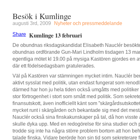
Besök i Kumlinge
augusti 3rd, 2009
Nyheter och pressmeddelande
Kumlinge 13 februari
Share
De obundnas riksdagskandidat Elisabeth Nauclér besökt
obundnas ordförande Gun-Mari Lindholm tisdagen 13 mar
egentliga mötet kl 19.00 på mysiga Kastören gjordes en av
där ett födelsedagsbarn gratulerades.
Väl på Kastören var stämningen mycket intim. Nauclér berä
aktivt sysslat med politik, utan endast fungerat som reno
därmed har hon ju hela tiden också umgåtts med politiker 
stor förtrogenhet i stort som smått med politik. Som sekrete
finansutskott, även inofficiellt känt som ”skärgårdsutskotte
mycket runt i skärgården och bekantade sig med det mesta
Nauclér också sina finskakunskaper på tal, då hon visste 
skulle dyka upp. Med en redogörelse för sina studier och 
trodde sig inte ha några större problem bortom att hon be
talade finska. Vidare berörde hon sin tid som sekreterare 