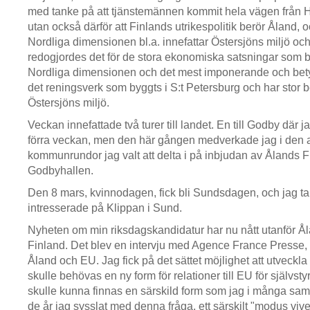
med tanke på att tjänstemännen kommit hela vägen från Hel
utan också därför att Finlands utrikespolitik berör Åland, oc
Nordliga dimensionen bl.a. innefattar Östersjöns miljö och
redogjordes det för de stora ekonomiska satsningar som bli
Nordliga dimensionen och det mest imponerande och bety
det reningsverk som byggts i S:t Petersburg och har stor b
Östersjöns miljö.
Veckan innefattade två turer till landet. En till Godby där j
förra veckan, men den här gången medverkade jag i den 
kommunrundor jag valt att delta i på inbjudan av Ålands F
Godbyhallen.
Den 8 mars, kvinnodagen, fick bli Sundsdagen, och jag ta
intresserade på Klippan i Sund.
Nyheten om min riksdagskandidatur har nu nått utanför Å
Finland. Det blev en intervju med Agence France Presse
Åland och EU. Jag fick på det sättet möjlighet att utveckl
skulle behövas en ny form för relationer till EU för självs
skulle kunna finnas en särskild form som jag i många s
de år jag sysslat med denna fråga, ett särskilt "modus viv