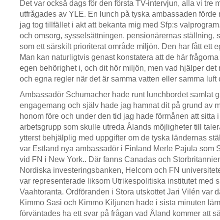
Det var också dags för den första TV-intervjun, alla vi tre
utfrågades av YLE. En lunch på tyska ambassaden förde mi
jag tog tillfället i akt att bekanta mig med Sfp:s valprogram
och omsorg, sysselsättningen, pensionärernas ställning, 
som ett särskilt prioriterat område miljön. Den har fått ett
Man kan naturligtvis genast konstatera att de här frågorna h
egen behörighet i, och dit hör miljön, men vad hjälper de
och egna regler när det är samma vatten eller samma luft 
Ambassadör Schumacher hade runt lunchbordet samlat gäs
engagemang och själv hade jag hamnat dit på grund av m
honom före och under den tid jag hade förmånen att sitta i 
arbetsgrupp som skulle utreda Ålands möjligheter till talerä
ytterst behjälplig med uppgifter om de tyska ländernas st
var Estland nya ambassadör i Finland Merle Pajula som
vid FN i New York.. Där fanns Canadas och Storbritanni
Nordiska investeringsbanken, Helcom och FN universitete
var representerade liksom Utrikespolitiska institutet med 
Vaahtoranta. Ordföranden i Stora utskottet Jari Vilén va
Kimmo Sasi och Kimmo Kiljunen hade i sista minuten läm
förväntades ha ett svar på frågan vad Åland kommer att s