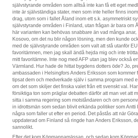
självstyrande områden som alltså inte kan få ett eget me
inte är självständiga stater, men som inte heller finns ino
drag, utom som i fallet Åland inom ett s.k. asymmetriskt sy
självstyrande områden i Finland, utan frågan är bara om 
här varianten kan behövas snabbare än vad många anar, n
Kosovo, om det nu blir någon lösning, men den kunde ock
med de självstyrande områden som valt att stå utanför EU.
favoritämnen, men jag skall ändå hejda mig och inte trötta
mitt favoritämne. Inte nog med AFP utan jag blev också en
Värmland. Hur hade de hittat bygdens dotters öde? Jo, p
ambassaden i Helsingfors Anders Eriksson som kommer f
tipsat dem och medverkade själv i samma program med en 
om det som skiljer det finska valet från ett svenskt val. H
försiktiga ton som präglar debatten därför att man vet att 
sitta i samma regering som motståndaren och om personv
in idrottsmän som sedan blivit erkända politiker som Antt
några som faller ut efter en period. Det påstås att när Gö
uppdaterad om Finland så ringde han Anders Eriksson, det
sannolikt.
Efter det kom Köpmannamässan, och sedan kom Köpman